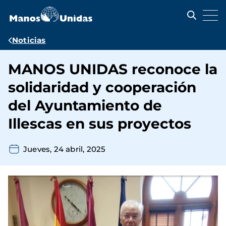
Pasar
al
contenido
principal
Ruta
Noticias
de
MANOS UNIDAS reconoce la
navegación
solidaridad y cooperación
del Ayuntamiento de
Illescas en sus proyectos
Jueves, 24 abril, 2025