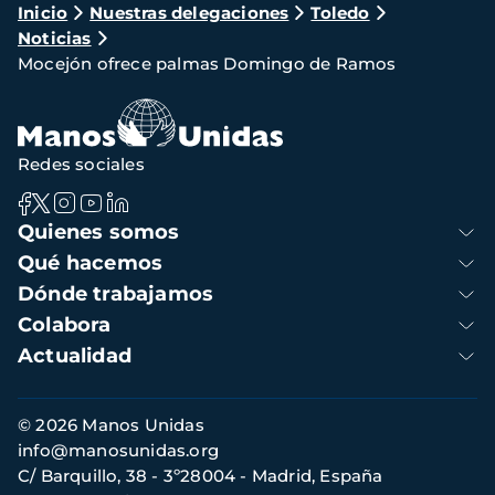
Ruta
Inicio
Nuestras delegaciones
Toledo
Noticias
de
Mocejón ofrece palmas Domingo de Ramos
navegación
Redes sociales
Navegación
Quienes somos
principal
Qué hacemos
Dónde trabajamos
Colabora
Actualidad
Información
© 2026 Manos Unidas
de
info@manosunidas.org
contacto
C/ Barquillo, 38 - 3º28004 - Madrid, España