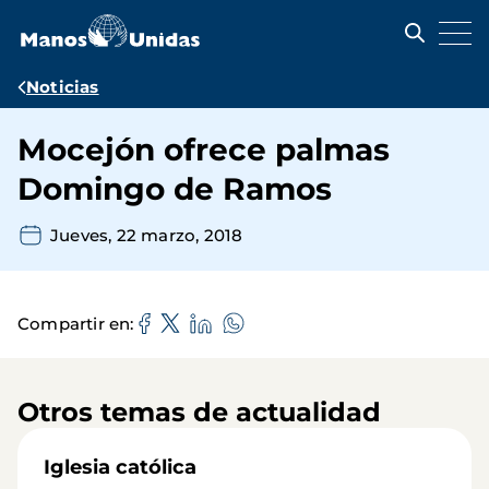
Pasar
al
contenido
principal
Ruta
Noticias
de
Mocejón ofrece palmas
navegación
Domingo de Ramos
Jueves, 22 marzo, 2018
Compartir en
Otros temas de actualidad
Iglesia católica