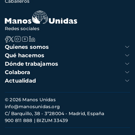
Caballeros
Redes sociales
Navegación
Quienes somos
principal
Qué hacemos
Dónde trabajamos
Colabora
Actualidad
Información
© 2026 Manos Unidas
de
info@manosunidas.org
contacto
C/ Barquillo, 38 - 3º28004 - Madrid, España
900 811 888
BIZUM 33439