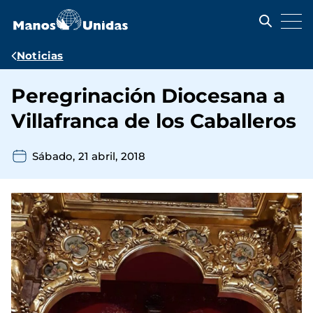
Pasar
al
contenido
principal
Ruta
Noticias
de
Peregrinación Diocesana a
navegación
Villafranca de los Caballeros
Sábado, 21 abril, 2018