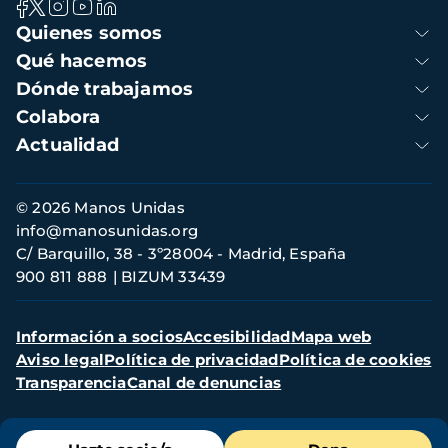
Navegación
Quienes somos
principal
Qué hacemos
Dónde trabajamos
Colabora
Actualidad
Información
© 2026 Manos Unidas
de
info@manosunidas.org
contacto
C/ Barquillo, 38 - 3º28004 - Madrid, España
900 811 888
BIZUM 33439
Menú
Información a socios
Accesibilidad
Mapa web
secundario
Aviso legal
Política de privacidad
Política de cookies
Transparencia
Canal de denuncias
Menú