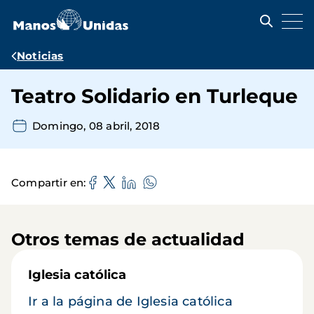
Pasar
al
contenido
principal
Ruta
Noticias
de
Teatro Solidario en Turleque
navegación
Domingo, 08 abril, 2018
Compartir en
Otros temas de actualidad
Iglesia católica
Ir a la página de Iglesia católica