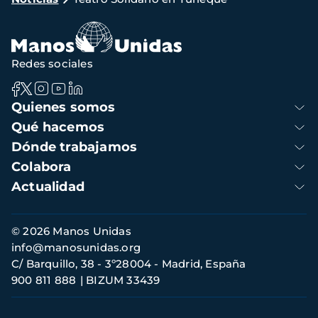
de
navegación
Redes sociales
Navegación
Quienes somos
principal
Qué hacemos
Dónde trabajamos
Colabora
Actualidad
Información
© 2026 Manos Unidas
de
info@manosunidas.org
contacto
C/ Barquillo, 38 - 3º28004 - Madrid, España
900 811 888
BIZUM 33439