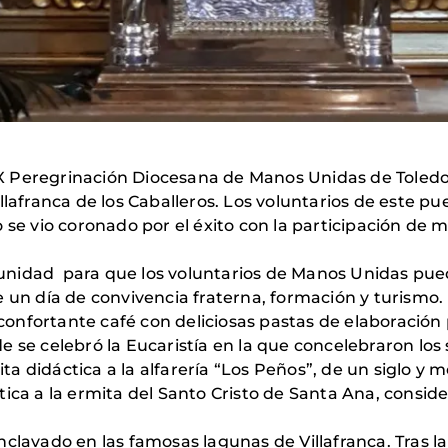
a X Peregrinación Diocesana de Manos Unidas de Toledo.
llafranca de los Caballeros. Los voluntarios de este pu
 se vio coronado por el éxito con la participación de 
nidad para que los voluntarios de Manos Unidas pued
 un día de convivencia fraterna, formación y turismo.
confortante café con deliciosas pastas de elaboración pr
e se celebró la Eucaristía en la que concelebraron l
sita didáctica a la alfarería “Los Peños”, de un siglo 
ica a la ermita del Santo Cristo de Santa Ana, consider
clavado en las famosas lagunas de Villafranca. Tras 