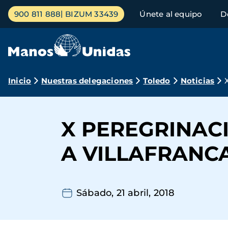
Pasar
Menú
900 811 888
BIZUM 33439
Únete al equipo
D
al
principal
contenido
principal
Ruta
Inicio
Nuestras delegaciones
Toledo
Noticias
de
navegación
X PEREGRINAC
A VILLAFRANC
Sábado, 21 abril, 2018