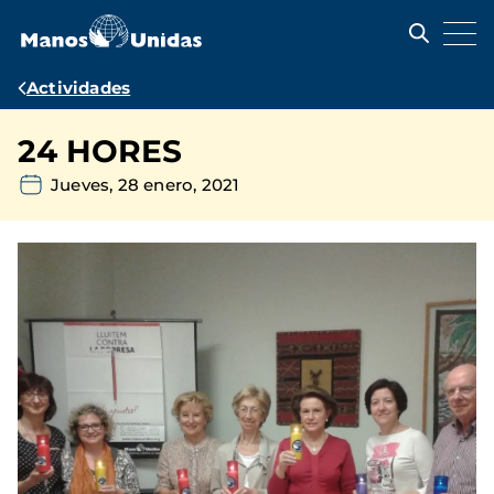
Pasar
al
contenido
principal
Ruta
Actividades
de
24 HORES
navegación
Jueves, 28 enero, 2021