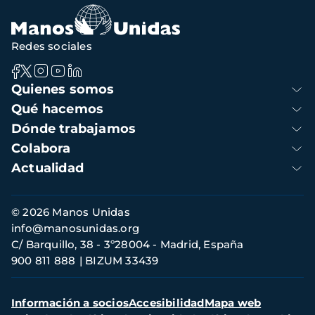
navegación
Redes sociales
Navegación
Quienes somos
principal
Qué hacemos
Dónde trabajamos
Colabora
Actualidad
Información
© 2026 Manos Unidas
de
info@manosunidas.org
contacto
C/ Barquillo, 38 - 3º28004 - Madrid, España
900 811 888
BIZUM 33439
Menú
Información a socios
Accesibilidad
Mapa web
secundario