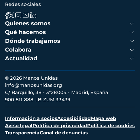
Redes sociales
Navegación
Quienes somos
principal
Qué hacemos
Dónde trabajamos
Colabora
Actualidad
Información
© 2026 Manos Unidas
de
info@manosunidas.org
contacto
C/ Barquillo, 38 - 3º28004 - Madrid, España
900 811 888
BIZUM 33439
Menú
Información a socios
Accesibilidad
Mapa web
secundario
Aviso legal
Política de privacidad
Política de cookies
Transparencia
Canal de denuncias