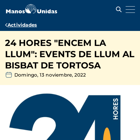
Pasar
al
contenido
principal
Ruta
Actividades
de
24 HORES "ENCEM LA
navegación
LLUM": EVENTS DE LLUM AL
BISBAT DE TORTOSA
Domingo, 13 noviembre, 2022