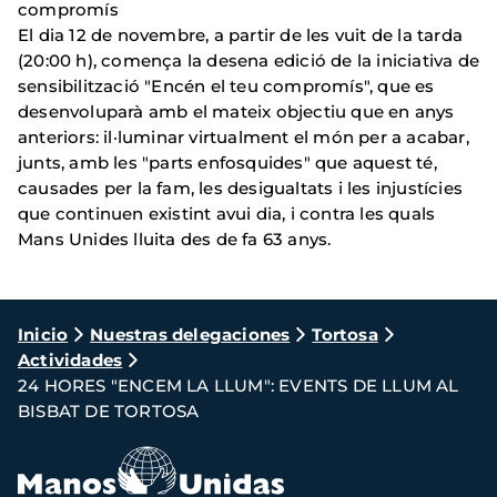
compromís
El dia 12 de novembre, a partir de les vuit de la tarda
(20:00 h), comença la desena edició de la iniciativa de
sensibilització "Encén el teu compromís", que es
desenvoluparà amb el mateix objectiu que en anys
anteriors: il·luminar virtualment el món per a acabar,
junts, amb les "parts enfosquides" que aquest té,
causades per la fam, les desigualtats i les injustícies
que continuen existint avui dia, i contra les quals
Mans Unides lluita des de fa 63 anys.
Ruta
Inicio
Nuestras delegaciones
Tortosa
Actividades
de
24 HORES "ENCEM LA LLUM": EVENTS DE LLUM AL
navegación
BISBAT DE TORTOSA