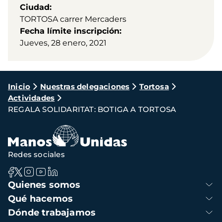
Ciudad
TORTOSA carrer Mercaders
Fecha límite inscripción
Jueves, 28 enero, 2021
Ruta
Inicio
Nuestras delegaciones
Tortosa
Actividades
de
REGALA SOLIDARITAT: BOTIGA A TORTOSA
navegación
Redes sociales
Navegación
Quienes somos
principal
Qué hacemos
Dónde trabajamos