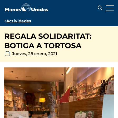
Pasar
al
contenido
principal
Ruta
Actividades
de
REGALA SOLIDARITAT:
navegación
BOTIGA A TORTOSA
Jueves, 28 enero, 2021