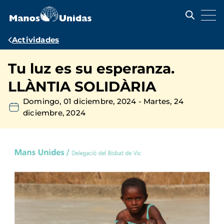
Pasar
al
contenido
principal
Ruta
Actividades
de
Tu luz es su esperanza.
navegación
LLÀNTIA SOLIDÀRIA
Domingo, 01 diciembre, 2024
-
Martes, 24
diciembre, 2024