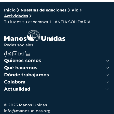
Ruta
Inicio
Nuestras delegaciones
Vic
Actividades
de
Tu luz es su esperanza. LLÀNTIA SOLIDÀRIA
navegación
Redes sociales
Navegación
Quienes somos
principal
Qué hacemos
Dónde trabajamos
Colabora
Actualidad
Información
© 2026 Manos Unidas
de
info@manosunidas.org