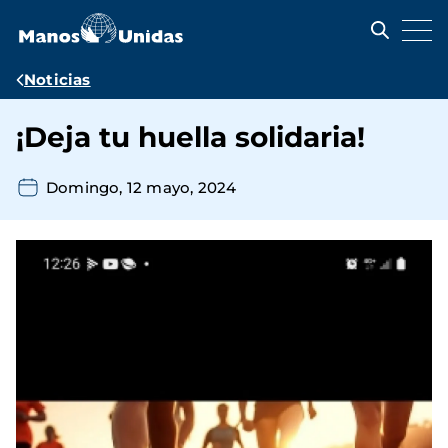
Pasar
al
contenido
principal
Ruta
Noticias
de
¡Deja tu huella solidaria!
navegación
Domingo, 12 mayo, 2024