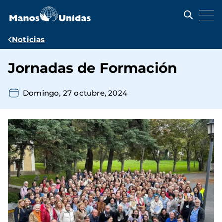
Pasar
al
contenido
principal
Ruta
Noticias
de
Jornadas de Formación
navegación
Domingo, 27 octubre, 2024