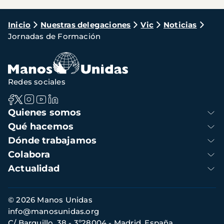
Ruta
Inicio
Nuestras delegaciones
Vic
Noticias
Jornadas de Formación
de
navegación
Redes sociales
Navegación
Quienes somos
principal
Qué hacemos
Dónde trabajamos
Colabora
Actualidad
Información
© 2026 Manos Unidas
de
info@manosunidas.org
contacto
C/ Barquillo, 38 - 3º28004 - Madrid, España