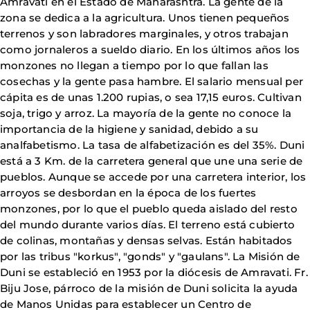
Amravati en el Estado de Maharashtra. La gente de la
zona se dedica a la agricultura. Unos tienen pequeños
terrenos y son labradores marginales, y otros trabajan
como jornaleros a sueldo diario. En los últimos años los
monzones no llegan a tiempo por lo que fallan las
cosechas y la gente pasa hambre. El salario mensual per
cápita es de unas 1.200 rupias, o sea 17,15 euros. Cultivan
soja, trigo y arroz. La mayoría de la gente no conoce la
importancia de la higiene y sanidad, debido a su
analfabetismo. La tasa de alfabetización es del 35%. Duni
está a 3 Km. de la carretera general que une una serie de
pueblos. Aunque se accede por una carretera interior, los
arroyos se desbordan en la época de los fuertes
monzones, por lo que el pueblo queda aislado del resto
del mundo durante varios días. El terreno está cubierto
de colinas, montañas y densas selvas. Están habitados
por las tribus "korkus", "gonds" y "gaulans". La Misión de
Duni se estableció en 1953 por la diócesis de Amravati. Fr.
Biju Jose, párroco de la misión de Duni solicita la ayuda
de Manos Unidas para establecer un Centro de