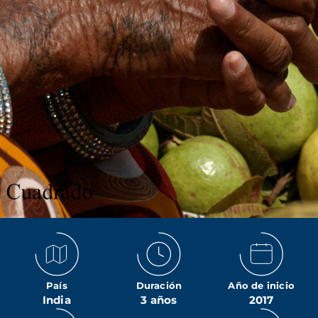
País
Duración
Año de inicio
India
3 años
2017