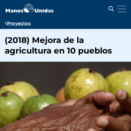
Pasar
al
contenido
principal
Ruta
Proyectos
de
(2018) Mejora de la
navegación
agricultura en 10 pueblos