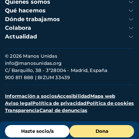
Navegación
Quienes somos
principal
Qué hacemos
Dónde trabajamos
Colabora
Actualidad
Información
© 2026 Manos Unidas
de
info@manosunidas.org
contacto
C/ Barquillo, 38 - 3º28004 - Madrid, España
900 811 888
BIZUM 33439
Menú
Información a socios
Accesibilidad
Mapa web
secundario
Aviso legal
Política de privacidad
Política de cookies
Transparencia
Canal de denuncias
Menú
Hazte socio/a
Dona
de