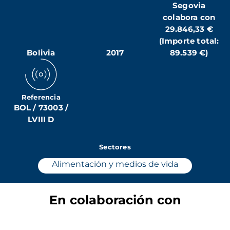
Segovia
colabora con
29.846,33 €
(Importe total:
Bolivia
2017
89.539 €)
Referencia
BOL / 73003 /
LVIII D
Sectores
Alimentación y medios de vida
En colaboración con