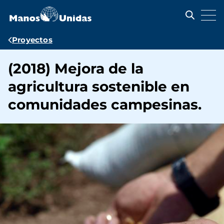
Pasar
al
contenido
principal
Ruta
Proyectos
de
(2018) Mejora de la
navegación
agricultura sostenible en
comunidades campesinas.