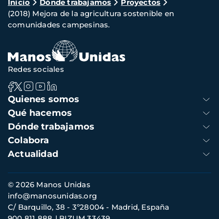
Ruta
Inicio
Dónde trabajamos
Proyectos
(2018) Mejora de la agricultura sostenible en
de
comunidades campesinas.
navegación
Redes sociales
Navegación
Quienes somos
principal
Qué hacemos
Dónde trabajamos
Colabora
Actualidad
Información
© 2026 Manos Unidas
de
info@manosunidas.org
contacto
C/ Barquillo, 38 - 3º28004 - Madrid, España
900 811 888
BIZUM 33439