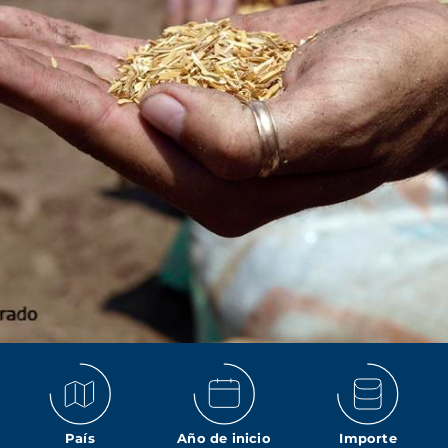
País
Año de inicio
Importe