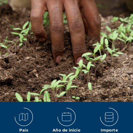
País
Año de inicio
Importe