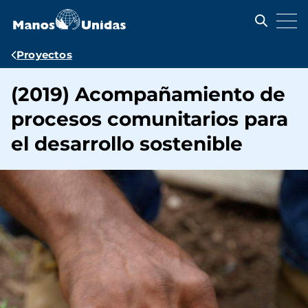
Pasar
al
contenido
principal
Ruta
Proyectos
de
(2019) Acompañamiento de
navegación
procesos comunitarios para
el desarrollo sostenible