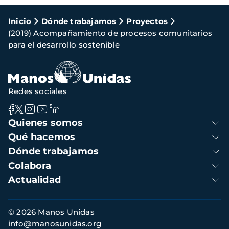
Ruta
Inicio
Dónde trabajamos
Proyectos
(2019) Acompañamiento de procesos comunitarios
de
para el desarrollo sostenible
navegación
Redes sociales
Navegación
Quienes somos
principal
Qué hacemos
Dónde trabajamos
Colabora
Actualidad
Información
© 2026 Manos Unidas
de
info@manosunidas.org