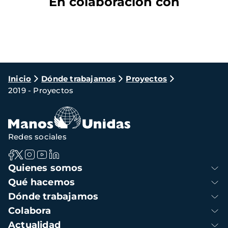
En colaboración con
Ruta
Inicio
Dónde trabajamos
Proyectos
2019 - Proyectos
de
navegación
Redes sociales
Navegación
Quienes somos
principal
Qué hacemos
Dónde trabajamos
Colabora
Actualidad