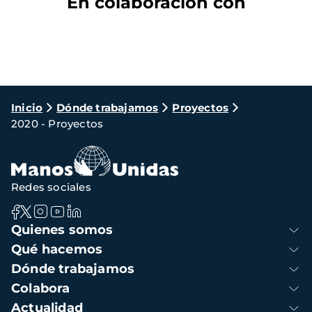
En colaboración con
Ruta
Inicio
Dónde trabajamos
Proyectos
2020 - Proyectos
de
navegación
Redes sociales
Navegación
Quienes somos
principal
Qué hacemos
Dónde trabajamos
Colabora
Actualidad