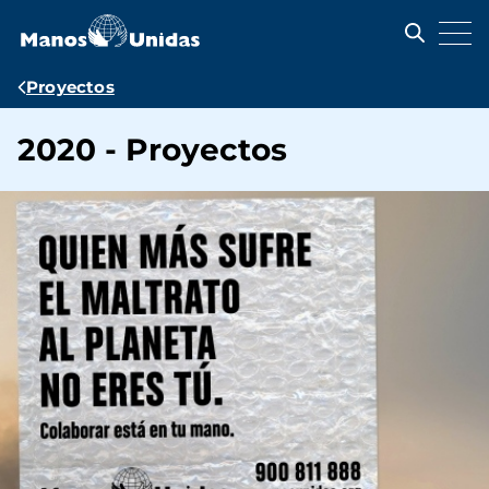
Pasar
al
contenido
principal
Ruta
Proyectos
de
2020 - Proyectos
navegación