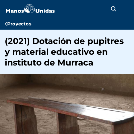
Pasar
al
contenido
principal
Ruta
Proyectos
de
(2021) Dotación de pupitres
navegación
y material educativo en
instituto de Murraca