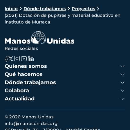
Ruta
Inicio
Dónde trabajamos
Proyectos
(2021) Dotación de pupitres y material educativo en
de
instituto de Murraca
navegación
Redes sociales
Navegación
Quienes somos
principal
Qué hacemos
Dónde trabajamos
Colabora
Actualidad
Información
© 2026 Manos Unidas
de
info@manosunidas.org
contacto