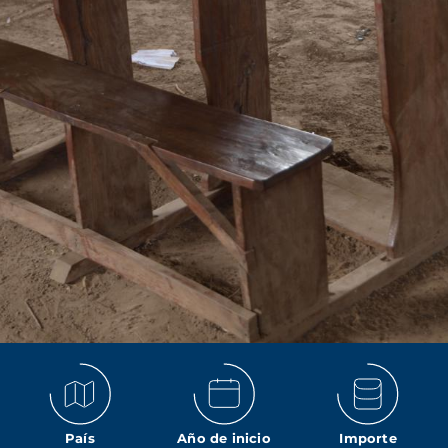
País
Año de inicio
Importe