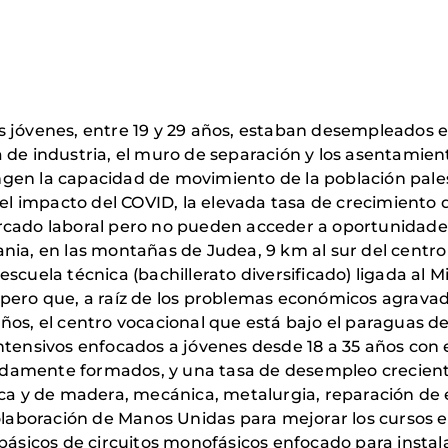
 los jóvenes, entre 19 y 29 años, estaban desempleados 
 de industria, el muro de separación y los asentamient
ringen la capacidad de movimiento de la población pal
 el impacto del COVID, la elevada tasa de crecimiento 
rcado laboral pero no pueden acceder a oportunidade
nia, en las montañas de Judea, 9 km al sur del centro 
scuela técnica (bachillerato diversificado) ligada al 
 pero que, a raíz de los problemas económicos agravad
os, el centro vocacional que está bajo el paraguas de l
tensivos enfocados a jóvenes desde 18 a 35 años con el
amente formados, y una tasa de desempleo creciente 
ica y de madera, mecánica, metalurgia, reparación de 
 la colaboración de Manos Unidas para mejorar los curs
 básicos de circuitos monofásicos enfocado para instal