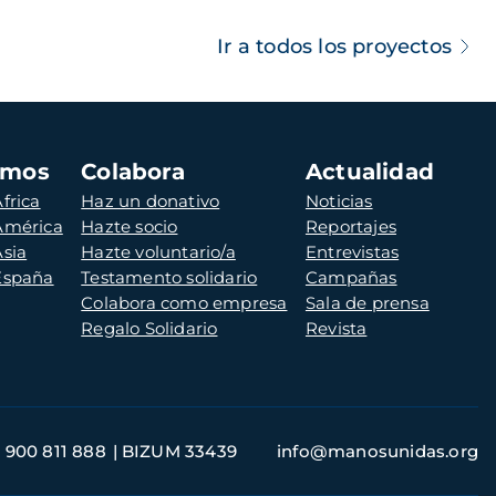
Ir a todos los proyectos
amos
Colabora
Actualidad
frica
Haz un donativo
Noticias
 América
Hazte socio
Reportajes
Asia
Hazte voluntario/a
Entrevistas
 España
Testamento solidario
Campañas
Colabora como empresa
Sala de prensa
Regalo Solidario
Revista
900 811 888
BIZUM 33439
info@manosunidas.org