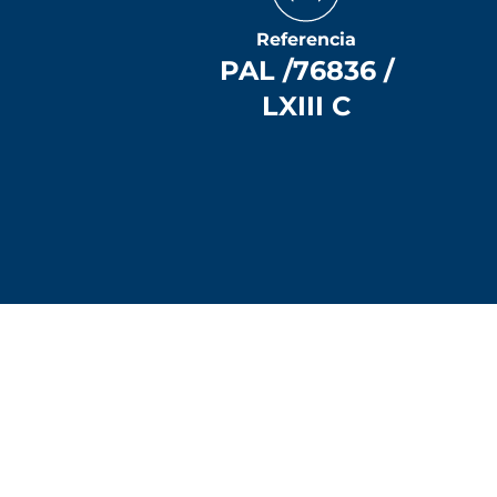
Referencia
PAL /76836 /
LXIII C