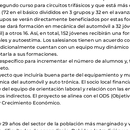
gundo curso para circuitos trifásicos y que está más o
s (72 en el básico divididos en 3 grupos y 32 en el avan
grupos se verán directamente beneficiados por estas 
 se dará formación en mecánica del automóvil a 32 jóv
il) a otros 16. Así, en total, 152 jóvenes recibirán un
iales y autoestima. Los salesianos tienen un acuerdo 
 Adicionalmente cuentan con un equipo muy dinámico q
arla a sus formaciones.
l específico para incrementar el número de alumnos y,
eto.
ecto que incluiría buena parte del equipamiento y mate
ica del automóvil y auto trónica. El socio local financi
 del equipo de orientación laboral y relación con las e
tos indirectos. El proyecto se alinea con el ODS (Objeti
 y Crecimiento Económico.
y 29 años del sector de la población más marginado y 