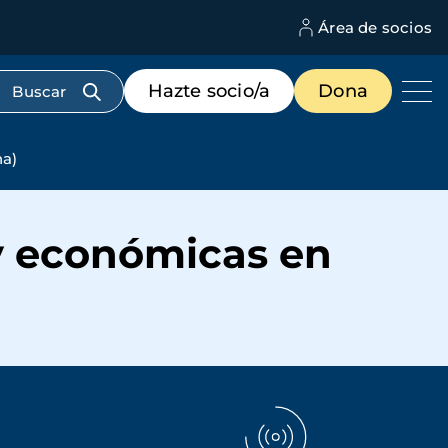
Área de socios
M
d
c
Menú
Hazte socio/a
Dona
d
de
us
destacados
cabecera
na)
 y económicas en