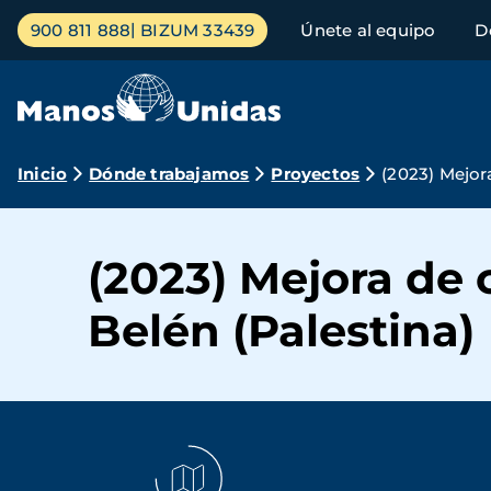
Pasar
Menú
900 811 888
BIZUM 33439
Únete al equipo
D
al
principal
contenido
principal
Ruta
Inicio
Dónde trabajamos
Proyectos
(2023) Mejor
de
navegación
(2023) Mejora de
Belén (Palestina)