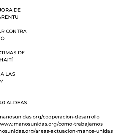
JORA DE
BARENTU
AR CONTRA
TO
CTIMAS DE
HAITÍ
 A LAS
AM
40 ALDEAS
.manosunidas.org/cooperacion-desarrollo
://www.manosunidas.org/como-trabajamos
anosunidas.org/areas-actuacion-manos-unidas