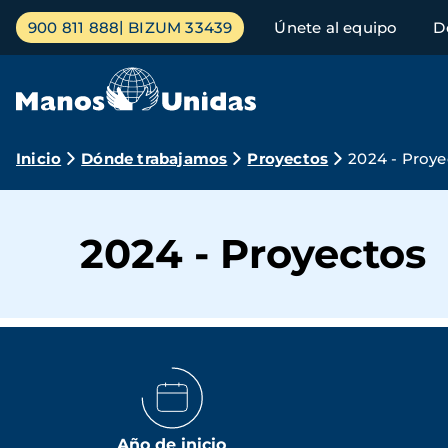
Pasar
Menú
900 811 888
BIZUM 33439
Únete al equipo
D
al
principal
contenido
principal
Ruta
Inicio
Dónde trabajamos
Proyectos
2024 - Proye
de
navegación
2024 - Proyectos
Año de inicio