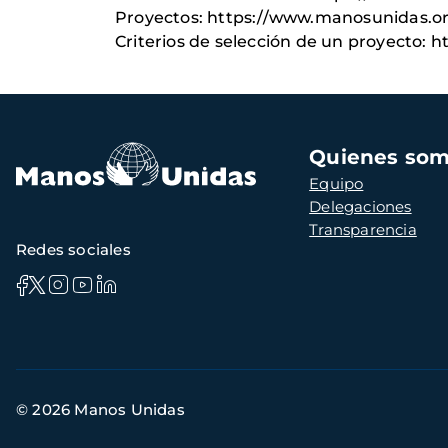
Proyectos: https://www.manosunidas.o
Criterios de selección de un proyecto: 
Navegación
Quienes so
principal
Equipo
Delegaciones
Transparencia
Redes sociales
Información
© 2026 Manos Unidas
de
contacto