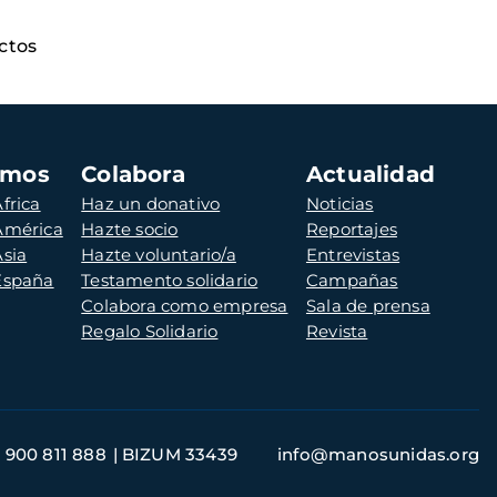
ctos
amos
Colabora
Actualidad
frica
Haz un donativo
Noticias
 América
Hazte socio
Reportajes
Asia
Hazte voluntario/a
Entrevistas
 España
Testamento solidario
Campañas
Colabora como empresa
Sala de prensa
Regalo Solidario
Revista
900 811 888
BIZUM 33439
info@manosunidas.org