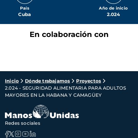
País
Año de inicio
Cuba
2.024
En colaboración con
Ruta
Inicio
Dónde trabajamos
Proyectos
2.024 - SEGURIDAD ALIMENTARIA PARA ADULTOS
de
MAYORES EN LA HABANA Y CAMAGÜEY
navegación
Redes sociales