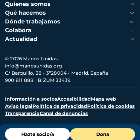
Navegación
Quienes somos
principal
Qué hacemos
Dónde trabajamos
Colabora
Actualidad
Información
© 2026 Manos Unidas
de
info@manosunidas.org
contacto
C/ Barquillo, 38 - 3º28004 - Madrid, España
900 811 888
BIZUM 33439
Menú
Información a socios
Accesibilidad
Mapa web
secundario
Aviso legal
Política de privacidad
Política de cookies
Transparencia
Canal de denuncias
Menú
Hazte socio/a
Dona
de