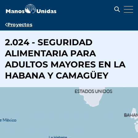
Pasar
al
contenido
principal
Ruta
Proyectos
de
2.024 - SEGURIDAD
navegación
ALIMENTARIA PARA
ADULTOS MAYORES EN LA
HABANA Y CAMAGÜEY