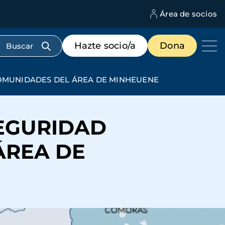
Área de socios
M
d
c
Menú
Hazte socio/a
Dona
d
de
us
destacados
cabecera
COMUNIDADES DEL ÁREA DE MINHEUENE
SEGURIDAD
ÁREA DE