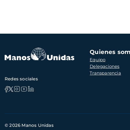
Navegación
Quienes so
principal
Equipo
Delegaciones
Transparencia
Redes sociales
Información
© 2026 Manos Unidas
de