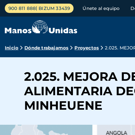
Pasar
Menú
900 811 888
BIZUM 33439
Únete al equipo
D
al
principal
contenido
principal
Ruta
Inicio
Dónde trabajamos
Proyectos
2.025. MEJ
de
navegación
2.025. MEJORA 
ALIMENTARIA D
MINHEUENE