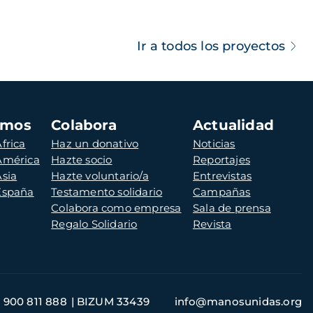
Ir a todos los proyectos
amos
Colabora
Actualidad
frica
Haz un donativo
Noticias
 América
Hazte socio
Reportajes
Asia
Hazte voluntario/a
Entrevistas
 España
Testamento solidario
Campañas
Colabora como empresa
Sala de prensa
Regalo Solidario
Revista
900 811 888
BIZUM 33439
info@manosunidas.org