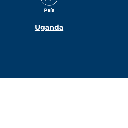
País
Uganda