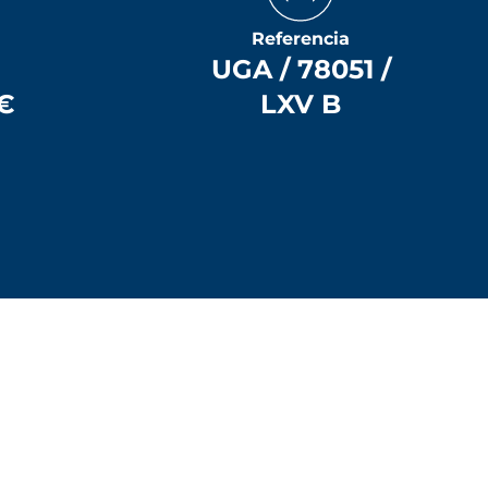
Referencia
UGA / 78051 /
 €
LXV B