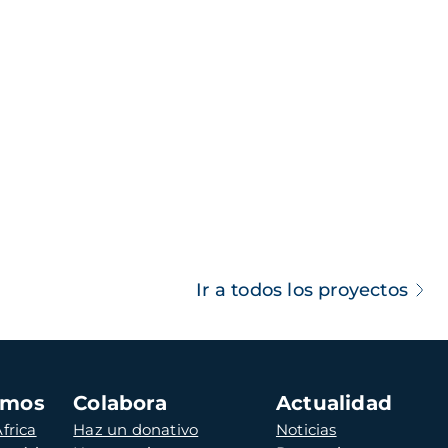
Ir a todos los proyectos
amos
Colabora
Actualidad
frica
Haz un donativo
Noticias