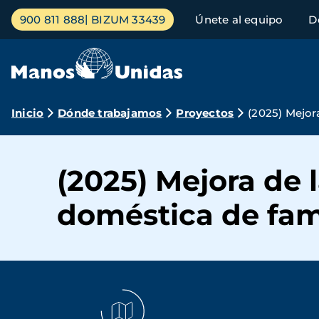
Pasar
Menú
900 811 888
BIZUM 33439
Únete al equipo
D
al
principal
contenido
principal
Ruta
Inicio
Dónde trabajamos
Proyectos
(2025) Mejor
de
navegación
(2025) Mejora de 
doméstica de fam