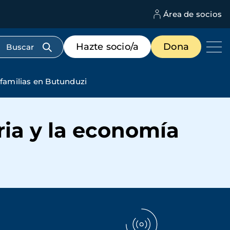
Área de socios
M
d
c
Menú
Hazte socio/a
Dona
d
de
us
destacados
cabecera
 familias en Butunduzi
ria y la economía