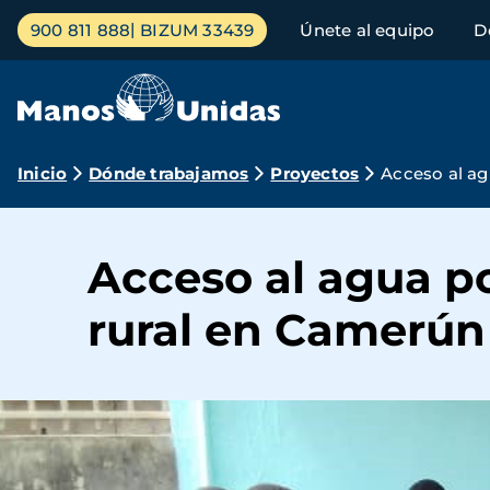
Pasar
Menú
900 811 888
BIZUM 33439
Únete al equipo
D
al
principal
contenido
principal
Ruta
Inicio
Dónde trabajamos
Proyectos
Acceso al ag
de
navegación
Acceso al agua p
rural en Camerún