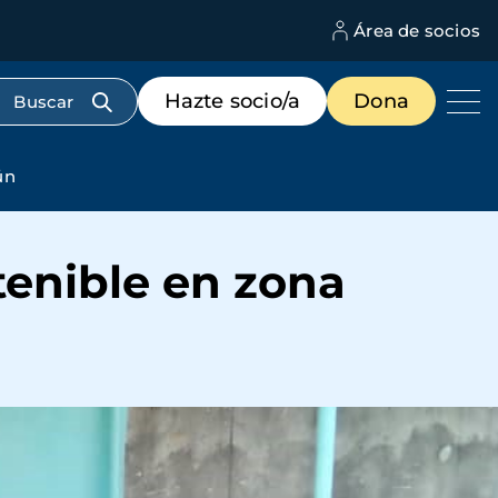
Área de socios
M
d
c
Menú
Hazte socio/a
Dona
d
de
us
destacados
cabecera
ún
tenible en zona