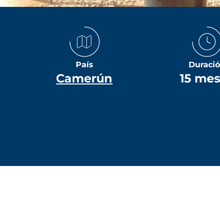
País
Duraci
Camerún
15 me