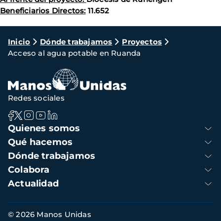
Beneficiarios Directos:
11.652
Ruta
Inicio
Dónde trabajamos
Proyectos
Acceso al agua potable en Ruanda
de
navegación
Redes sociales
Navegación
Quienes somos
principal
Qué hacemos
Dónde trabajamos
Colabora
Actualidad
Información
© 2026 Manos Unidas