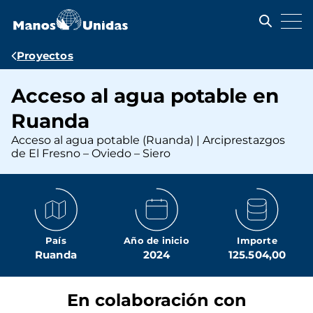
Pasar
al
contenido
principal
Ruta
Proyectos
de
Acceso al agua potable en
navegación
Ruanda
Acceso al agua potable (Ruanda) | Arciprestazgos
de El Fresno – Oviedo – Siero
País
Año de inicio
Importe
Ruanda
2024
125.504,00
En colaboración con