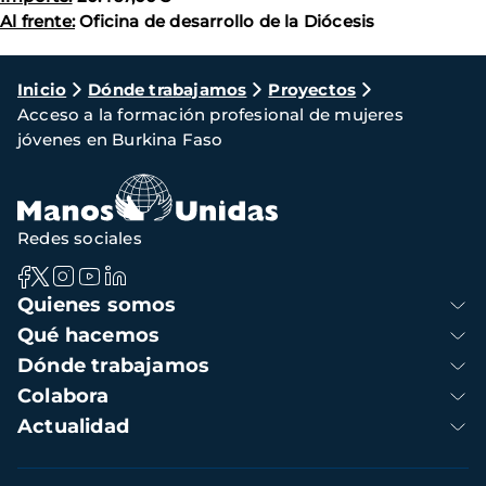
Al frente:
Oficina de desarrollo de la Diócesis
Ruta
Inicio
Dónde trabajamos
Proyectos
Acceso a la formación profesional de mujeres
de
jóvenes en Burkina Faso
navegación
Redes sociales
Navegación
Quienes somos
principal
Qué hacemos
Dónde trabajamos
Colabora
Actualidad