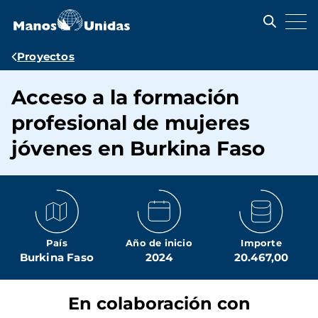
Pasar
al
contenido
principal
Ruta
Proyectos
de
Acceso a la formación
navegación
profesional de mujeres
jóvenes en Burkina Faso
País
Año de inicio
Importe
Burkina Faso
2024
20.467,00
En colaboración con