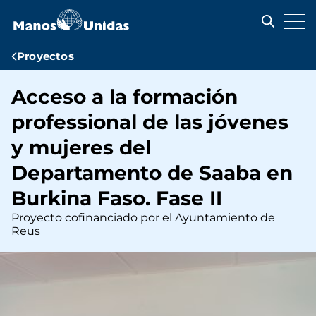
Pasar
al
contenido
principal
Ruta
Proyectos
de
Acceso a la formación
navegación
professional de las jóvenes
y mujeres del
Departamento de Saaba en
Burkina Faso. Fase II
Proyecto cofinanciado por el Ayuntamiento de
Reus