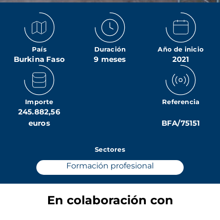
País
Duración
Año de inicio
Burkina Faso
9 meses
2021
Importe
Referencia
245.882,56
euros
BFA/75151
Sectores
Formación profesional
En colaboración con