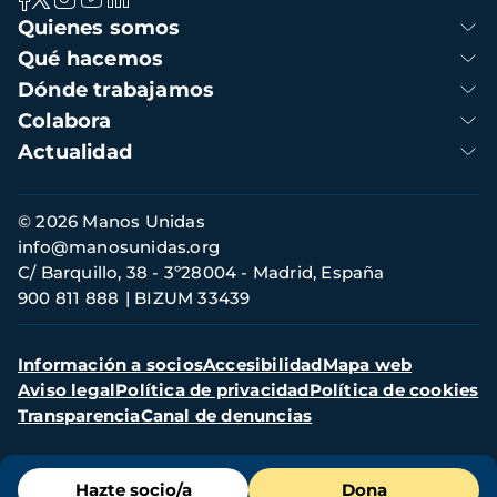
Navegación
Quienes somos
principal
Qué hacemos
Dónde trabajamos
Colabora
Actualidad
Información
© 2026 Manos Unidas
de
info@manosunidas.org
contacto
C/ Barquillo, 38 - 3º28004 - Madrid, España
900 811 888
BIZUM 33439
Menú
Información a socios
Accesibilidad
Mapa web
secundario
Aviso legal
Política de privacidad
Política de cookies
Transparencia
Canal de denuncias
Menú
Hazte socio/a
Dona