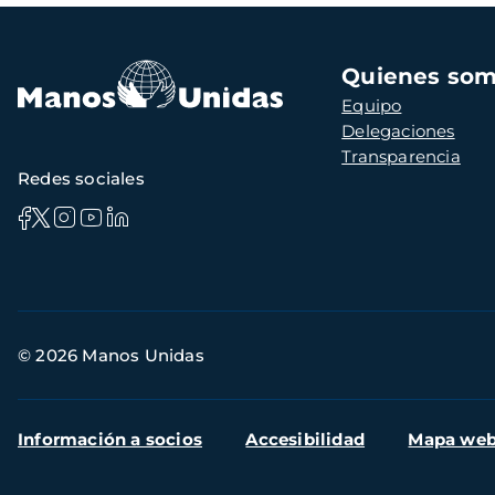
Navegación
Quienes so
principal
Equipo
Delegaciones
Transparencia
Redes sociales
Información
© 2026 Manos Unidas
de
contacto
Menú
Información a socios
Accesibilidad
Mapa we
secundario