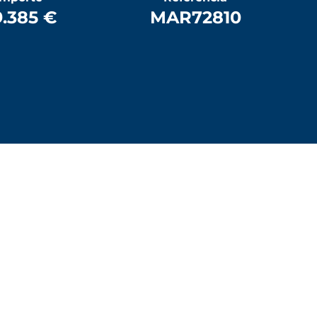
.385 €
MAR72810