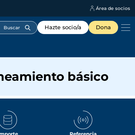
Área de socios
M
d
c
Menú
Hazte socio/a
Dona
d
de
us
destacados
cabecera
aneamiento básico
Importe
Referencia