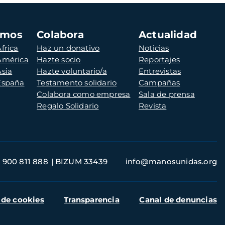
amos
Colabora
Actualidad
frica
Haz un donativo
Noticias
 América
Hazte socio
Reportajes
Asia
Hazte voluntario/a
Entrevistas
 España
Testamento solidario
Campañas
Colabora como empresa
Sala de prensa
Regalo Solidario
Revista
900 811 888
BIZUM 33439
info@manosunidas.org
 de cookies
Transparencia
Canal de denuncias