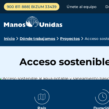
Pasar
Menú
900 811 888
BIZUM 33439
Únete al equipo
D
al
principal
contenido
principal
Ruta
Inicio
Dónde trabajamos
Proyectos
Acceso soste
de
navegación
Acceso sostenibl
País
Duraci