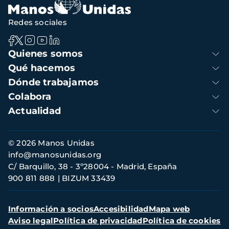
Redes sociales
Navegación
Quienes somos
principal
Qué hacemos
Dónde trabajamos
Colabora
Actualidad
Información
© 2026 Manos Unidas
de
info@manosunidas.org
contacto
C/ Barquillo, 38 - 3º28004 - Madrid, España
900 811 888
BIZUM 33439
Menú
Información a socios
Accesibilidad
Mapa web
secundario
Aviso legal
Política de privacidad
Política de cookies