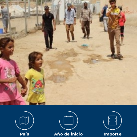
País
Año de inicio
Importe