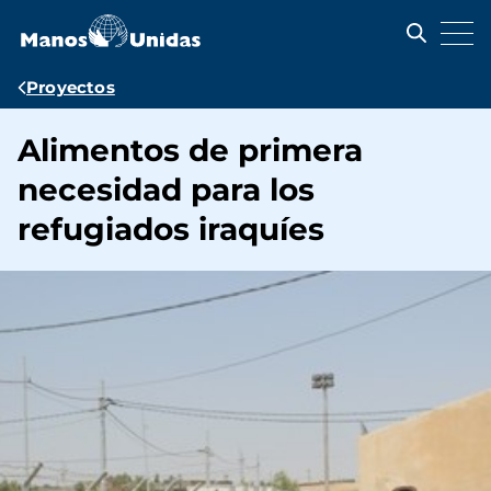
Pasar
al
contenido
principal
Ruta
Proyectos
de
Alimentos de primera
navegación
necesidad para los
refugiados iraquíes