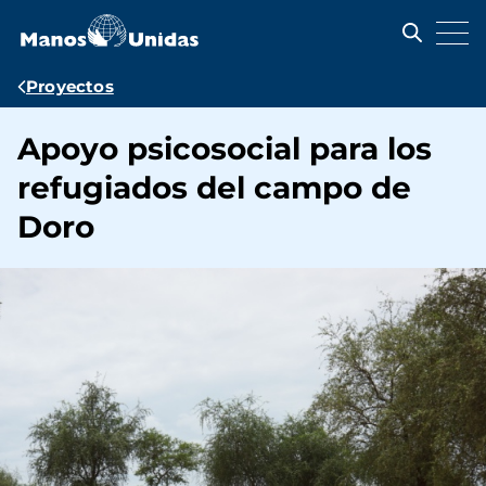
Pasar
al
contenido
principal
Ruta
Proyectos
de
Apoyo psicosocial para los
navegación
refugiados del campo de
Doro