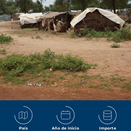
País
Año de inicio
Importe