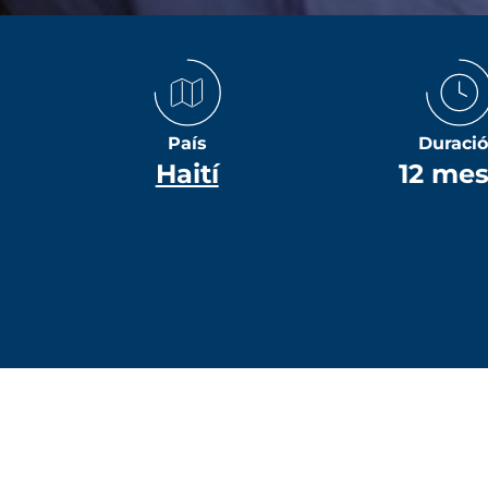
País
Duraci
Haití
12 me