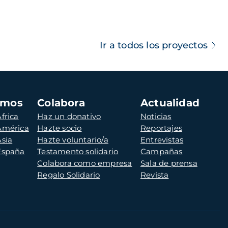
Ir a todos los proyectos
amos
Colabora
Actualidad
frica
Haz un donativo
Noticias
 América
Hazte socio
Reportajes
Asia
Hazte voluntario/a
Entrevistas
 España
Testamento solidario
Campañas
Colabora como empresa
Sala de prensa
Regalo Solidario
Revista