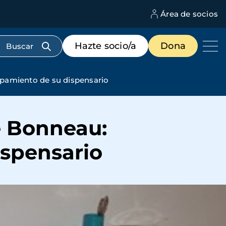
Área de socios
M
d
c
Menú
Hazte socio/a
Dona
d
de
us
destacados
cabecera
uipamiento de su dispensario
e Bonneau:
ispensario