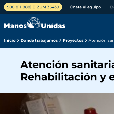
Pasar
Menú
900 811 888
BIZUM 33439
Únete al equipo
D
al
principal
contenido
principal
Ruta
Inicio
Dónde trabajamos
Proyectos
Atención san
de
navegación
Atención sanitari
Rehabilitación y