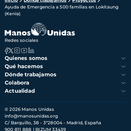
Ruta
Inicio
Dónde trabajamos
Proyectos
Ayuda de Emergencia a 500 familias en Lokitaung
de
(Kenia)
navegación
Redes sociales
Navegación
Quienes somos
principal
Qué hacemos
Dónde trabajamos
Colabora
Actualidad
Información
© 2026 Manos Unidas
de
info@manosunidas.org
contacto
C/ Barquillo, 38 - 3º28004 - Madrid, España
900 811 888
BIZUM 33439