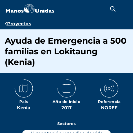
Pasar
al
contenido
principal
Ruta
Proyectos
de
Ayuda de Emergencia a 500
navegación
familias en Lokitaung
(Kenia)
País
Año de inicio
Referencia
Kenia
2017
NOREF
Sectores