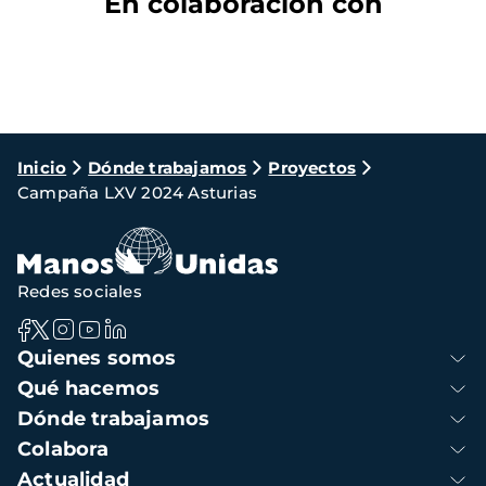
En colaboración con
Ruta
Inicio
Dónde trabajamos
Proyectos
Campaña LXV 2024 Asturias
de
navegación
Redes sociales
Navegación
Quienes somos
principal
Qué hacemos
Dónde trabajamos
Colabora
Actualidad