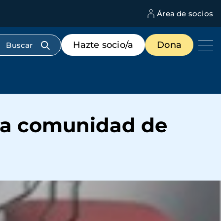
Área de socios
M
d
c
Menú
Hazte socio/a
Dona
d
de
us
destacados
cabecera
 la comunidad de