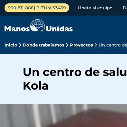
Pasar
Menú
900 811 888
BIZUM 33439
Únete al equipo
D
al
principal
contenido
principal
Ruta
Inicio
Dónde trabajamos
Proyectos
Un centro de
de
navegación
Un centro de sal
Kola