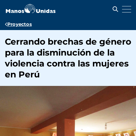
Pasar
al
contenido
principal
Ruta
Proyectos
de
Cerrando brechas de género
navegación
para la disminución de la
violencia contra las mujeres
en Perú