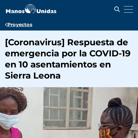
Pasar
al
contenido
principal
Ruta
Proyectos
de
[Coronavirus] Respuesta de
navegación
emergencia por la COVID-19
en 10 asentamientos en
Sierra Leona