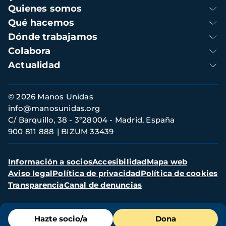
Navegación
Quienes somos
principal
Qué hacemos
Dónde trabajamos
Colabora
Actualidad
Información
© 2026 Manos Unidas
de
info@manosunidas.org
contacto
C/ Barquillo, 38 - 3º28004 - Madrid, España
900 811 888
BIZUM 33439
Menú
Información a socios
Accesibilidad
Mapa web
secundario
Aviso legal
Política de privacidad
Política de cookies
Transparencia
Canal de denuncias
Menú
Hazte socio/a
Dona
de