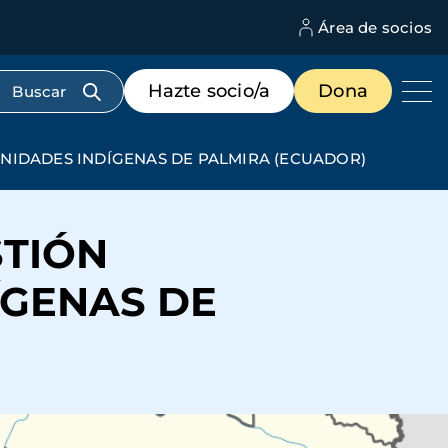
Área de socios
M
d
c
Menú
Hazte socio/a
Dona
d
de
us
destacados
cabecera
NIDADES INDÍGENAS DE PALMIRA (ECUADOR)
STIÓN
ÍGENAS DE