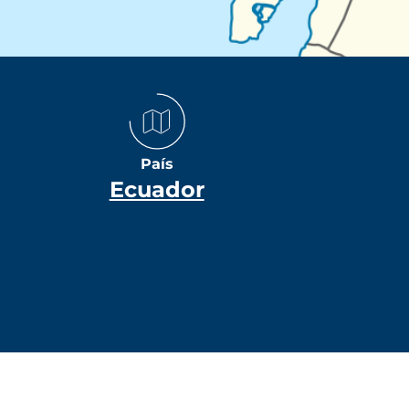
País
Ecuador