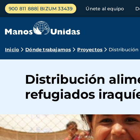
Pasar
Menú
900 811 888
BIZUM 33439
Únete al equipo
D
al
principal
contenido
principal
Ruta
Inicio
Dónde trabajamos
Proyectos
Distribución
de
navegación
Distribución ali
refugiados iraquí