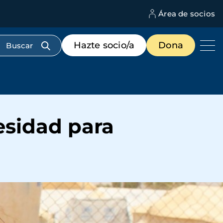
Área de socios
M
d
c
Menú
Hazte socio/a
Dona
d
de
us
destacados
cabecera
esidad para