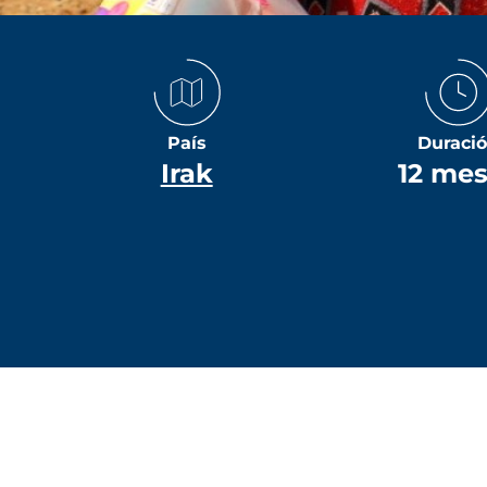
País
Duraci
Irak
12 me