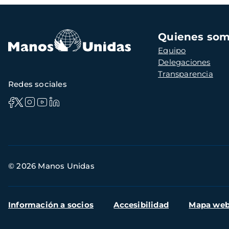
Navegación
Quienes so
principal
Equipo
Delegaciones
Transparencia
Redes sociales
Información
© 2026 Manos Unidas
de
contacto
Menú
Información a socios
Accesibilidad
Mapa we
secundario