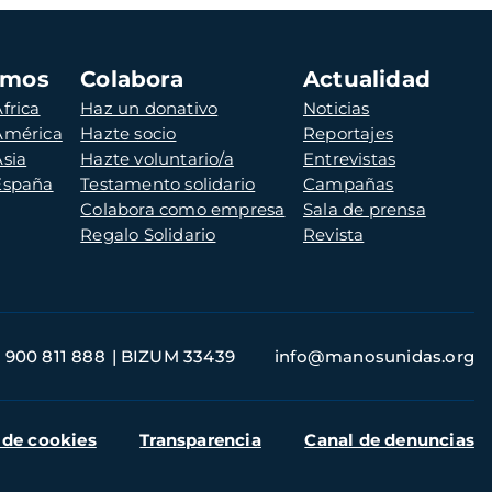
amos
Colabora
Actualidad
frica
Haz un donativo
Noticias
 América
Hazte socio
Reportajes
Asia
Hazte voluntario/a
Entrevistas
 España
Testamento solidario
Campañas
Colabora como empresa
Sala de prensa
Regalo Solidario
Revista
900 811 888
BIZUM 33439
info@manosunidas.org
 de cookies
Transparencia
Canal de denuncias