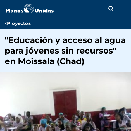
Pasar
al
contenido
principal
Ruta
Proyectos
de
"Educación y acceso al agua
navegación
para jóvenes sin recursos"
en Moissala (Chad)