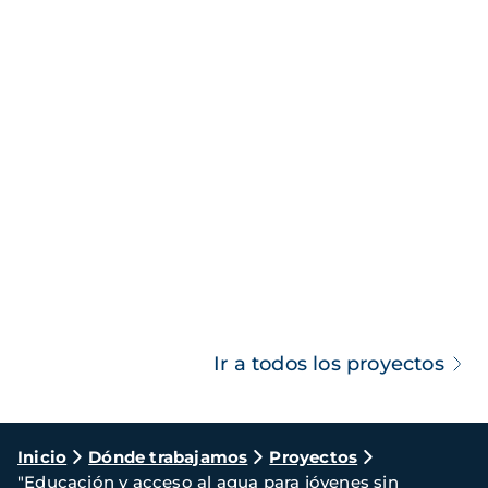
Ir a todos los proyectos
Ruta
Inicio
Dónde trabajamos
Proyectos
"Educación y acceso al agua para jóvenes sin