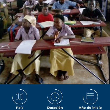
País
Duración
Año de inicio