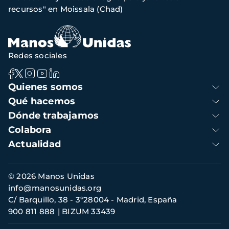
de
recursos" en Moissala (Chad)
navegación
Redes sociales
Navegación
Quienes somos
principal
Qué hacemos
Dónde trabajamos
Colabora
Actualidad
Información
© 2026 Manos Unidas
de
info@manosunidas.org
contacto
C/ Barquillo, 38 - 3º28004 - Madrid, España
900 811 888
BIZUM 33439