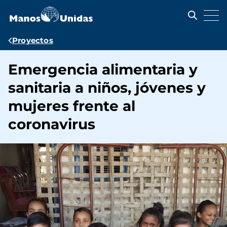
Pasar
al
contenido
principal
Ruta
Proyectos
de
Emergencia alimentaria y
navegación
sanitaria a niños, jóvenes y
mujeres frente al
coronavirus