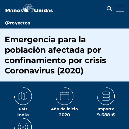
Pasar
al
contenido
principal
Ruta
Proyectos
de
Emergencia para la
navegación
población afectada por
confinamiento por crisis
Coronavirus (2020)
País
Año de inicio
Importe
India
2020
9.688 €