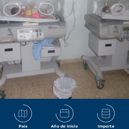
País
Año de inicio
Importe