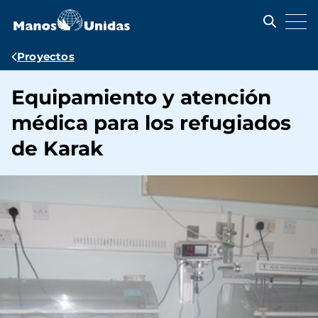
Pasar
al
contenido
principal
Ruta
Proyectos
de
Equipamiento y atención
navegación
médica para los refugiados
de Karak