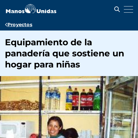
Pasar
al
contenido
principal
Ruta
Proyectos
de
Equipamiento de la
navegación
panadería que sostiene un
hogar para niñas