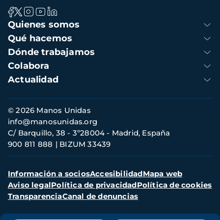
Navegación
Quienes somos
principal
Qué hacemos
Dónde trabajamos
Colabora
Actualidad
Información
© 2026 Manos Unidas
de
info@manosunidas.org
contacto
C/ Barquillo, 38 - 3º28004 - Madrid, España
900 811 888
BIZUM 33439
Menú
Información a socios
Accesibilidad
Mapa web
secundario
Aviso legal
Política de privacidad
Política de cookies
Transparencia
Canal de denuncias