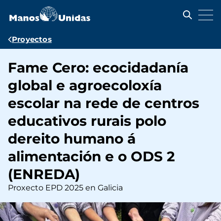
Pasar
al
contenido
principal
Ruta
Proyectos
de
Fame Cero: ecocidadanía
navegación
global e agroecoloxía
escolar na rede de centros
educativos rurais polo
dereito humano á
alimentación e o ODS 2
(ENREDA)
Proxecto EPD 2025 en Galicia