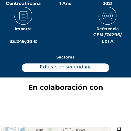
Centroafricana
1 Año
2021
Importe
Referencia
CEN /74296/
33.249,00 €
LXI A
Sectores
Educación secundaria
En colaboración con
El