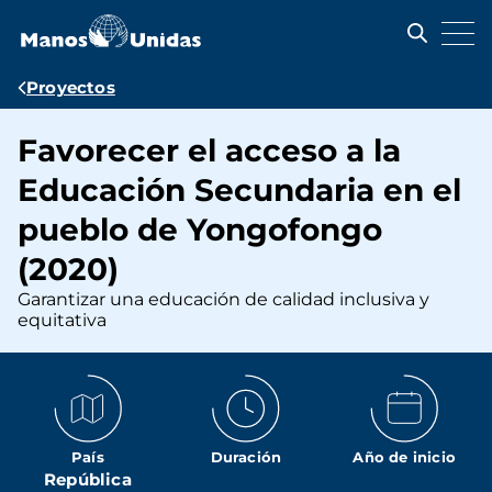
Pasar
al
contenido
principal
Ruta
Proyectos
de
Favorecer el acceso a la
navegación
Educación Secundaria en el
pueblo de Yongofongo
(2020)
Garantizar una educación de calidad inclusiva y
equitativa
País
Duración
Año de inicio
República