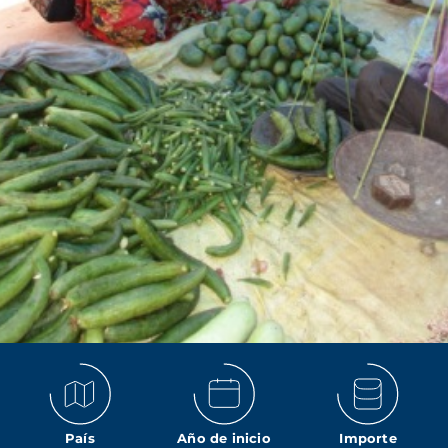
País
Año de inicio
Importe