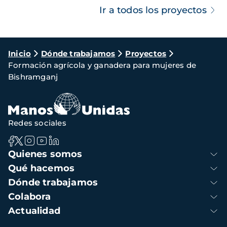
Ir a todos los proyectos
Ruta
Inicio
Dónde trabajamos
Proyectos
Formación agrícola y ganadera para mujeres de
de
Bishramganj
navegación
Redes sociales
Navegación
Quienes somos
principal
Qué hacemos
Dónde trabajamos
Colabora
Actualidad