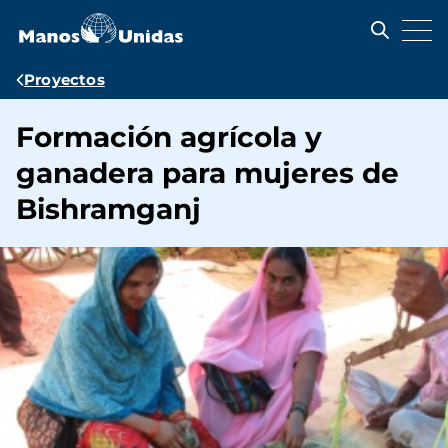
Pasar
al
contenido
principal
Ruta
Proyectos
de
Formación agrícola y
navegación
ganadera para mujeres de
Bishramganj