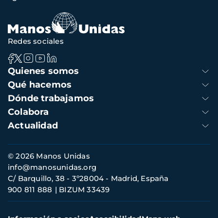
Redes sociales
Navegación
Quienes somos
principal
Qué hacemos
Dónde trabajamos
Colabora
Actualidad
Información
© 2026 Manos Unidas
de
info@manosunidas.org
contacto
C/ Barquillo, 38 - 3º28004 - Madrid, España
900 811 888
BIZUM 33439
Menú