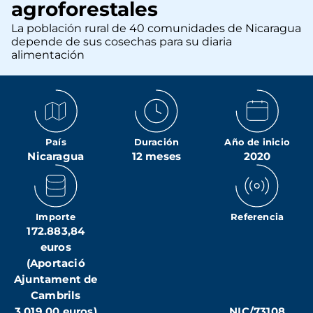
agroforestales
La población rural de 40 comunidades de Nicaragua
depende de sus cosechas para su diaria
alimentación
País
Duración
Año de inicio
Nicaragua
12 meses
2020
Importe
Referencia
172.883,84
euros
(Aportació
Ajuntament de
Cambrils
3.019,00 euros)
NIC/73108