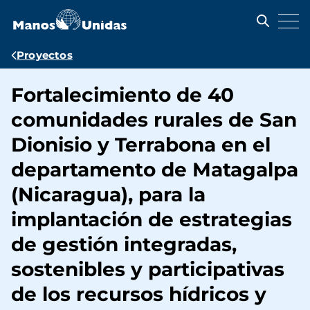
Pasar
al
contenido
principal
Ruta
Proyectos
de
Fortalecimiento de 40
navegación
comunidades rurales de San
Dionisio y Terrabona en el
departamento de Matagalpa
(Nicaragua), para la
implantación de estrategias
de gestión integradas,
sostenibles y participativas
de los recursos hídricos y