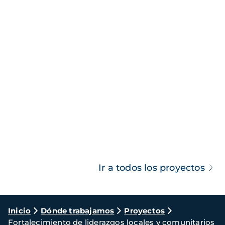
Ir a todos los proyectos
Ruta
Inicio
Dónde trabajamos
Proyectos
Fortalecimiento de liderazgos locales y comunitarios