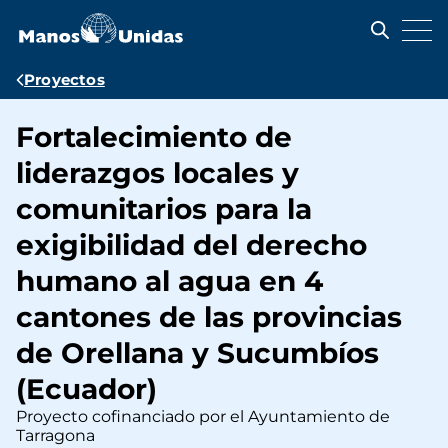
Pasar
al
contenido
principal
Ruta
Proyectos
de
Fortalecimiento de
navegación
liderazgos locales y
comunitarios para la
exigibilidad del derecho
humano al agua en 4
cantones de las provincias
de Orellana y Sucumbíos
(Ecuador)
Proyecto cofinanciado por el Ayuntamiento de
Tarragona