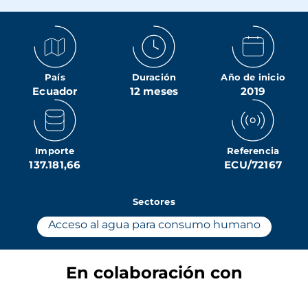
País
Duración
Año de inicio
Ecuador
12 meses
2019
Importe
Referencia
137.181,66
ECU/72167
Sectores
Acceso al agua para consumo humano
En colaboración con