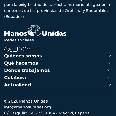
de
para la exigibilidad del derecho humano al agua en 4
navegación
cantones de las provincias de Orellana y Sucumbíos
(Ecuador)
Redes sociales
Navegación
Quienes somos
principal
Qué hacemos
Dónde trabajamos
Colabora
Actualidad
Información
© 2026 Manos Unidas
de
info@manosunidas.org
contacto
C/ Barquillo, 38 - 3º28004 - Madrid, España