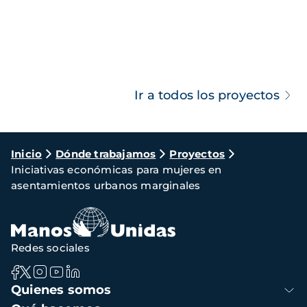
Ir a todos los proyectos
Ruta
Inicio
Dónde trabajamos
Proyectos
Iniciativas económicas para mujeres en
de
asentamientos urbanos marginales
navegación
Redes sociales
Navegación
Quienes somos
principal