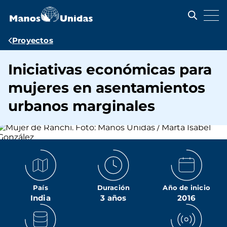
Pasar
al
contenido
principal
Ruta
Proyectos
de
Iniciativas económicas para
navegación
mujeres en asentamientos
urbanos marginales
País
Duración
Año de inicio
India
3 años
2016