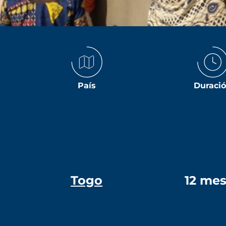
País
Duraci
Togo
12 me