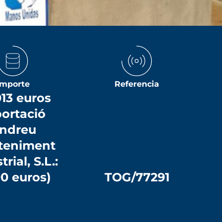
Importe
Referencia
013 euros
ortació
ndreu
teniment
rial, S.L.:
00 euros)
TOG/77291