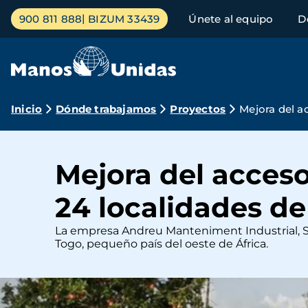
Pasar
Menú
900 811 888
BIZUM 33439
Únete al equipo
D
al
principal
contenido
principal
Ruta
Inicio
Dónde trabajamos
Proyectos
Mejora del a
de
navegación
Mejora del acceso
24 localidades de
La empresa Andreu Manteniment Industrial, S.L
Togo, pequeño país del oeste de África.