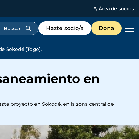
Área de socios
M
d
c
Menú
Hazte socio/a
Dona
d
de
us
destacados
cabecera
de Sokodé (Togo).
 saneamiento en
este proyecto en Sokodé, en la zona central de