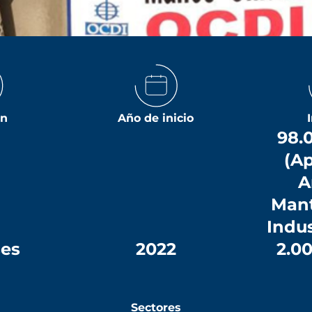
ón
Año de inicio
98.
(Ap
A
Man
Indust
ses
2022
2.0
Sectores